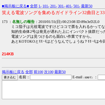
■掲示板に戻る■
全部
1-
101-
201-
301-
401-
501-
最新50
笑える電波ソングを集めるガイドライン32曲目と3
173 ：
名無しの報告
：2010/01/31(日) 00:23:08 ID:89n3eD2L0
ミコ茄子は元祖電波ですけどココで票を入れるかってな
知的生命体2号は発見が遅れた上にインパクト抜群だっ
電波ソングは見つけるのも面白い作業ですから。
あとKOTOKOとﾓﾓｰｲはどうなんでしょうね？ﾓﾓｰｲ
214KB
掲示板に戻る
全部
前100
次100
最新50
名前：
E-mail
：
（省略可）