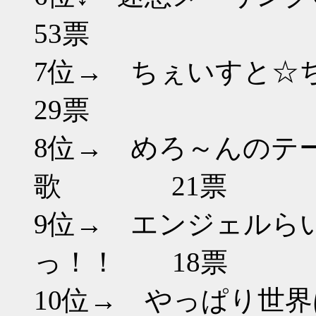
53票
7位→ ちぇい
29票
8位→ めろ～んのテ
歌 21票
9位→ エンジェルらい
っ！！ 18票
10位→ やっぱり世