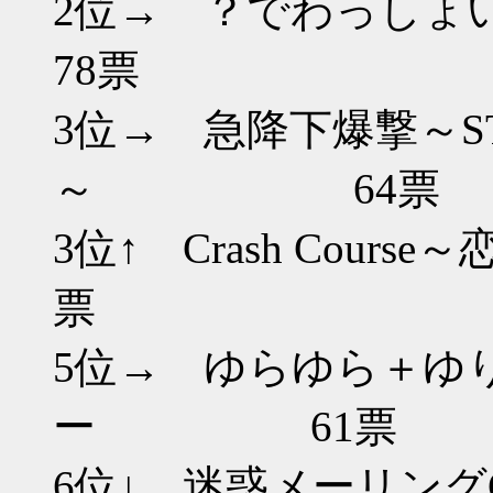
2位→ 
78票
3位→ 急降下爆撃～STUK
～ 64票
3位↑ Crash Co
票
5位→ ゆらゆら＋ゆ
ー 61票
6位↓ 迷惑