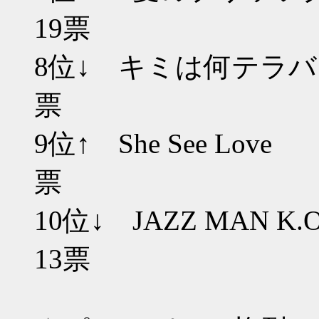
19票
8位↓ キミは
票
9位↑ She 
票
10位↓ JAZ
13票