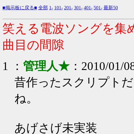
■掲示板に戻る■
全部
1-
101-
201-
301-
401-
501-
最新50
笑える電波ソングを集め
曲目の間隙
1 ：
管理人★
：2010/01/08
昔作ったスクリプトだ
ね。
あげさげ未実装