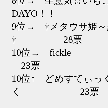
8位→ 生意気☆いち
DAYO！！
9位→ †メタウサ姫
† 28票
10位→
23票
10位↑ どめすてぃっ
く 23票