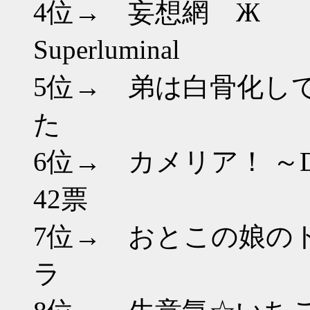
4位→ 妄想網 Ж
Superlumi
5位→ 弟は白骨化し
た 6
6位→ カメリア！ ～Danger
42票
7位→ おとこの娘の
ラ 4