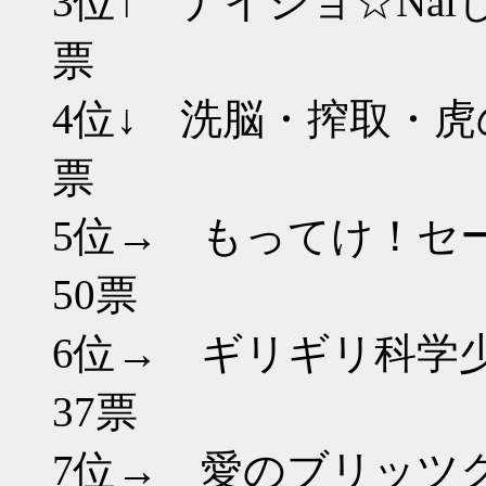
3位↑ ナイシ
票
4位↓ 洗脳・
票
5位→ もっ
50票
6位→ ギリギ
37票
7位→ 愛のブリッ