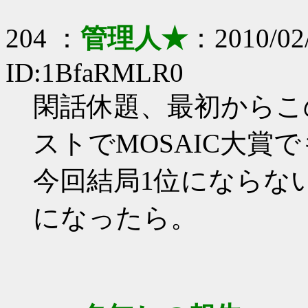
204 ：
管理人★
：2010/02/
ID:1BfaRMLR0
閑話休題、最初からこ
ストでMOSAIC大賞
今回結局1位にならな
になったら。