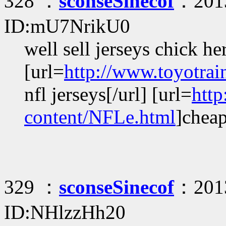
328 ：
sconseSinecof
：2013
ID:mU7NrikU0
well sell jerseys chick he
[url=
http://www.toyotrai
nfl jerseys[/url] [url=
htt
content/NFLe.html
]cheap
329 ：
sconseSinecof
：2013
ID:NHlzzHh20