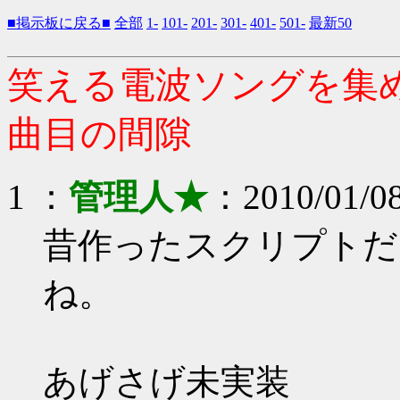
■掲示板に戻る■
全部
1-
101-
201-
301-
401-
501-
最新50
笑える電波ソングを集め
曲目の間隙
1 ：
管理人★
：2010/01/08
昔作ったスクリプトだ
ね。
あげさげ未実装