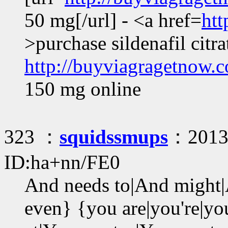
50 mg[/url] - <a href=
ht
>purchase sildenafil citra
http://buyviagragetnow.c
150 mg online
323 ：
squidssmups
：2013/
ID:ha+nn/FE0
And needs to|And might
even} {you are|you're|yo