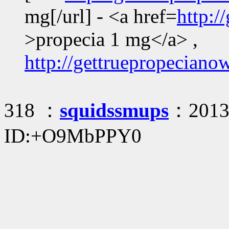
mg[/url] - <a href=
http:/
>propecia 1 mg</a> ,
http://gettruepropecian
318 ：
squidssmups
：2013/
ID:+O9MbPPY0