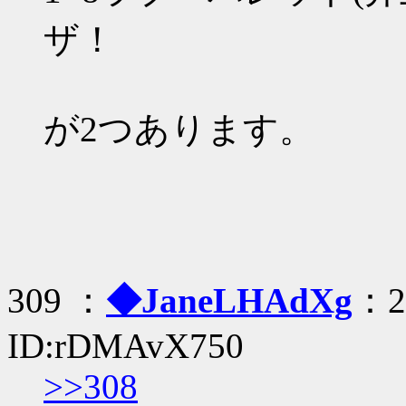
ザ！
が2つあります。
309 ：
◆JaneLHAdXg
：20
ID:rDMAvX750
>>308