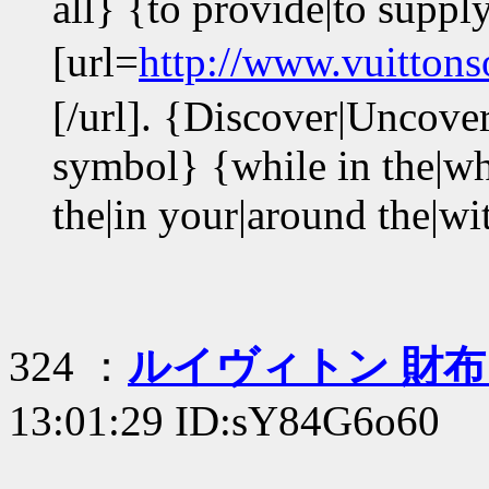
all} {to provide|to supply
[url=
http://www.vuitton
[/url]. {Discover|Uncover
symbol} {while in the|whi
the|in your|around the|wi
324 ：
ルイヴィトン 財布
13:01:29 ID:sY84G6o60