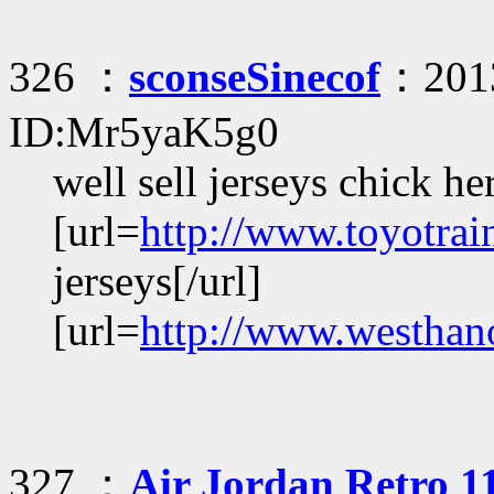
326 ：
sconseSinecof
：2013
ID:Mr5yaK5g0
well sell jerseys chick he
[url=
http://www.toyotrai
jerseys[/url]
[url=
http://www.westhan
327 ：
Air Jordan Retro 11