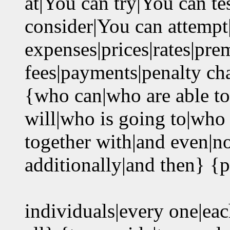
at|You can try|You can te
consider|You can attempt
expenses|prices|rates|pre
fees|payments|penalty cha
{who can|who are able to
will|who is going to|who
together with|and even|n
additionally|and then} {p
individuals|every one|eac