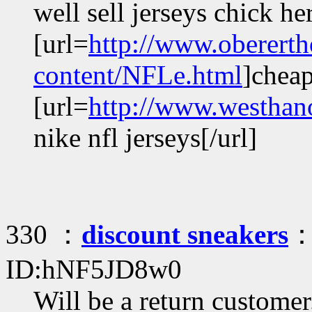
well sell jerseys chick he
[url=
http://www.oberer
content/NFLe.html
]cheap
[url=
http://www.westhan
nike nfl jerseys[/url]
330 ：
discount sneakers
：
ID:hNF5JD8w0
Will be a return customer