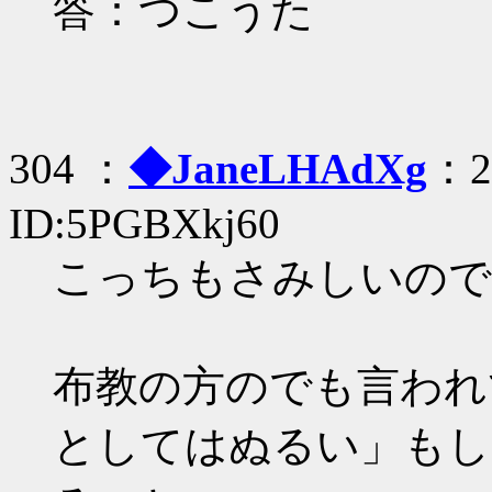
答：つこうた
304 ：
◆JaneLHAdXg
：20
ID:5PGBXkj60
こっちもさみしいので
布教の方のでも言われ
としてはぬるい」もし