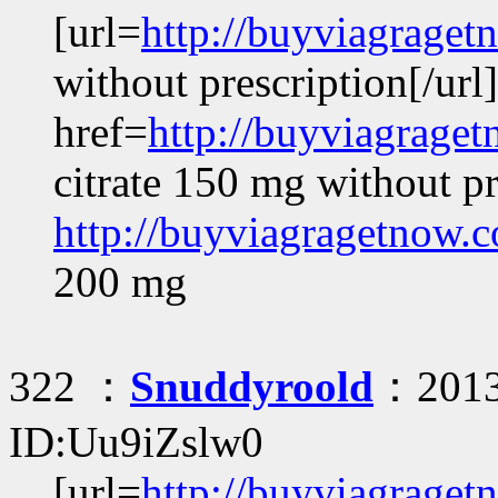
[url=
http://buyviagrage
without prescription[/url]
href=
http://buyviagrage
citrate 150 mg without pr
http://buyviagragetnow.
200 mg
322 ：
Snuddyroold
：2013
ID:Uu9iZslw0
[url=
http://buyviagraget