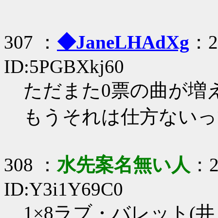
307 ：
◆JaneLHAdXg
：20
ID:5PGBXkj60
ただまた0票の曲が増
もうそれは仕方ないっ
308 ：
水先案名無い人
：2
ID:Y3i1Y69C0
1×8ラブ・バレット(