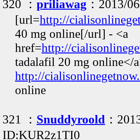
320 ：
priliawag
：2013/06/
[url=
http://cialisonline
40 mg online[/url] - <a
href=
http://cialisonline
tadalafil 20 mg online</a
http://cialisonlinegetno
online
321 ：
Snuddyroold
：2013
ID:KUR2z1TI0