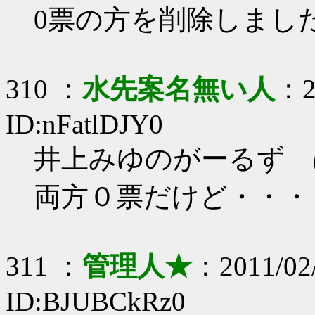
0票の方を削除しまし
310 ：
水先案名無い人
：2
ID:nFatlDJY0
井上みゆのがーるず 
両方０票だけど・・・
311 ：
管理人★
：2011/02/
ID:BJUBCkRz0