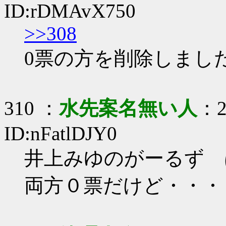
ID:rDMAvX750
>>308
0票の方を削除しまし
310 ：
水先案名無い人
：2
ID:nFatlDJY0
井上みゆのがーるず 
両方０票だけど・・・