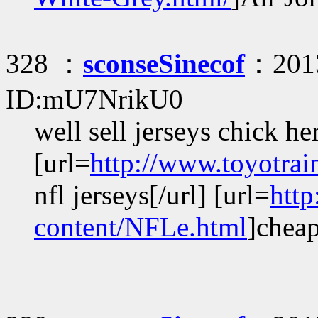
328 ：
sconseSinecof
：2013
ID:mU7NrikU0
well sell jerseys chick he
[url=
http://www.toyotrai
nfl jerseys[/url] [url=
htt
content/NFLe.html
]cheap