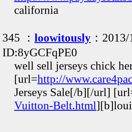
california
345 ：
loowitously
：2013/1
ID:8yGCFqPE0
well sell jerseys chick he
[url=
http://www.care4pa
Jerseys Sale[/b][/url] [ur
Vuitton-Belt.html
][b]loui