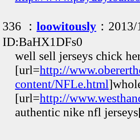
336 ：
loowitously
：2013/1
ID:BaHX1DFs0
well sell jerseys chick he
[url=
http://www.oberer
content/NFLe.html
]whole
[url=
http://www.westhan
authentic nike nfl jerseys