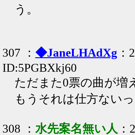
う。
307 ：
◆JaneLHAdXg
：20
ID:5PGBXkj60
ただまた0票の曲が増
もうそれは仕方ないっ
308 ：
水先案名無い人
：2