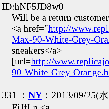
ID:hNF5JD8w0
Will be a return customer
<a href="
http://www.rep
Max-90-White-Grey-Ora
sneakers</a>
[url=
http://www.replica
90-White-Grey-Orange.h
331 ：
NY
：2013/09/25(水)
EiJfLn <a