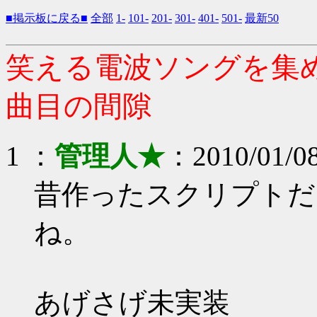
■掲示板に戻る■
全部
1-
101-
201-
301-
401-
501-
最新50
笑える電波ソングを集め
曲目の間隙
1 ：
管理人★
：2010/01/08
昔作ったスクリプトだ
ね。
あげさげ未実装