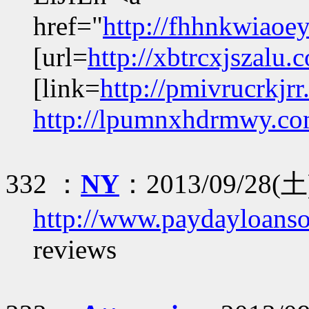
href="
http://fhhnkwiaoe
[url=
http://xbtrcxjszalu.
[link=
http://pmivrucrkjrr
http://lpumnxhdrmwy.co
332 ：
NY
：2013/09/28(土
http://www.paydayloanso
reviews