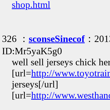
shop.html
326 ：
sconseSinecof
：2013
ID:Mr5yaK5g0
well sell jerseys chick he
[url=
http://www.toyotrai
jerseys[/url]
[url=
http://www.westhan